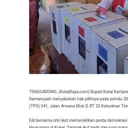
TENGGARONG, (KutaiRaya.com) Bupati Kutai Kartaneg
Damansyah menyalurkan hak pilihnya pada pemilu 2
(TPS) 041, Jalan Arwana Blok D, RT 22 Kelurahan Tim
Edi bersama istri ikut memeriahkan pesta demokrasi y
khususnya di Kukar. Tampak ikut hadir dan juga men