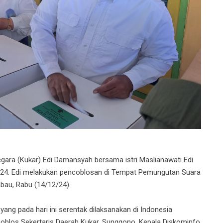
ara (Kukar) Edi Damansyah bersama istri Maslianawati Edi
024. Edi melakukan pencoblosan di Tempat Pemungutan Suara
bau, Rabu (14/12/24).
ang pada hari ini serentak dilaksanakan di Indonesia
coblos Sekertaris Daerah Kukar, Sunggono, Kepala Diskominfo