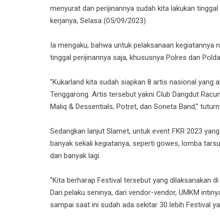
menyurat dan perijinannya sudah kita lakukan tinggal
kerjanya, Selasa (05/09/2023).
Ia mengaku, bahwa untuk pelaksanaan kegiatannya na
tinggal perijinannya saja, khususnya Polres dan Polda 
"Kukarland kita sudah siapkan 8 artis nasional yan
Tenggarong. Artis tersebut yakni Club Dangdut Racu
Maliq & D
essentials, Potret, dan Soneta Band," tuturn
Sedangkan lanjut Slamet, untuk event FKR 2023 yang
banyak sekali kegiatanya, seperti gowes, lomba tars
dan banyak lagi.
"Kita berharap Festival tersebut yang dilaksanakan d
Dari pelaku seninya, dari vendor-vendor, UMKM intiny
sampai saat ini sudah ada sekitar 30 lebih Festival yan