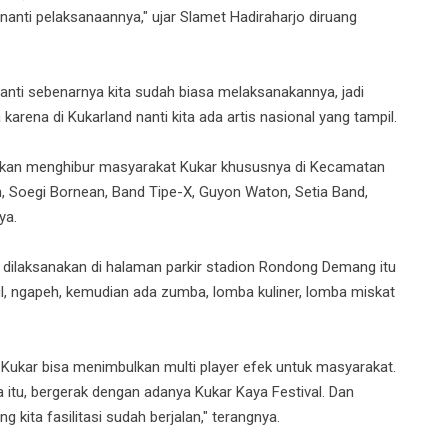
 nanti pelaksanaannya," ujar Slamet Hadiraharjo diruang
nti sebenarnya kita sudah biasa melaksanakannya, jadi
karena di Kukarland nanti kita ada artis nasional yang tampil.
g akan menghibur masyarakat Kukar khususnya di Kecamatan
n, Soegi Bornean, Band Tipe-X, Guyon Waton, Setia Band,
ya.
 dilaksanakan di halaman parkir stadion Rondong Demang itu
ul, ngapeh, kemudian ada zumba, lomba kuliner, lomba miskat
i Kukar bisa menimbulkan multi player efek untuk masyarakat.
a itu, bergerak dengan adanya Kukar Kaya Festival. Dan
g kita fasilitasi sudah berjalan," terangnya.