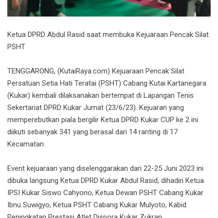
Ketua DPRD Abdul Rasid saat membuka Kejuaraan Pencak Silat
PSHT
TENGGARONG, (KutaiRaya.com) Kejuaraan Pencak Silat
Persatuan Setia Hati Teratai (PSHT) Cabang Kutai Kartanegara
(Kukar) kembali dilaksanakan bertempat di Lapangan Tenis
Sekertariat DPRD Kukar Jum
at (23/6/23). Kejuaran yang
memperebutkan piala bergilir Ketua DPRD Kukar CUP ke 2 ini
diikuti sebanyak 341 yang berasal dari 14 ranting di 17
Kecamatan.
Event kejuaraan yang diselenggarakan dari 22-25 Juni 2023 ini
dibuka langsung Ketua DPRD Kukar Abdul Rasid, dihadiri Ketua
IPSI Kukar Siswo Cahyono, Ketua Dewan PSHT Cabang Kukar
Ibnu Suwigyo, Ketua PSHT Cabang Kukar Mulyoto, Kabid
Peningkatan Prestasi Atlet Dispora Kukar Zukran.