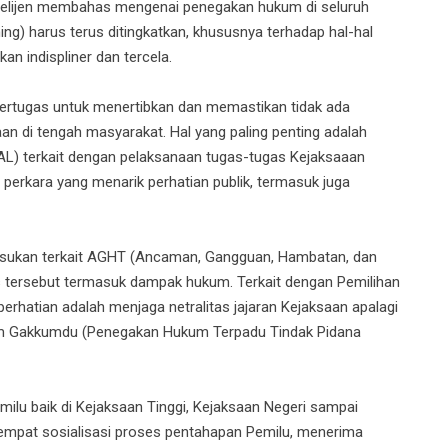
Intelijen membahas mengenai penegakan hukum di seluruh
ning) harus terus ditingkatkan, khususnya terhadap hal-hal
an indispliner dan tercela.
bertugas untuk menertibkan dan memastikan tidak ada
aan di tengah masyarakat. Hal yang paling penting adalah
 terkait dengan pelaksanaan tugas-tugas Kejaksaaan
 perkara yang menarik perhatian publik, termasuk juga
n masukan terkait AGHT (Ancaman, Gangguan, Hambatan, dan
 tersebut termasuk dampak hukum. Terkait dengan Pemilihan
erhatian adalah menjaga netralitas jajaran Kejaksaan apalagi
am Gakkumdu (Penegakan Hukum Terpadu Tindak Pidana
ilu baik di Kejaksaan Tinggi, Kejaksaan Negeri sampai
empat sosialisasi proses pentahapan Pemilu, menerima