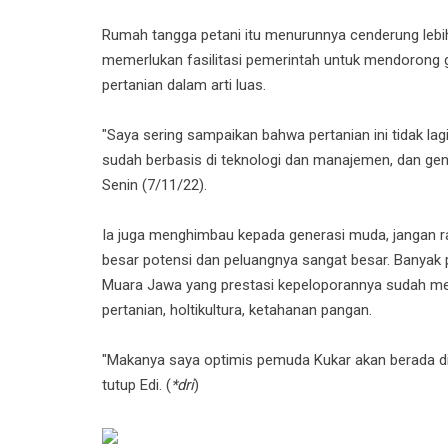
Rumah tangga petani itu menurunnya cenderung lebih t
memerlukan fasilitasi pemerintah untuk mendorong gen
pertanian dalam arti luas.
"Saya sering sampaikan bahwa pertanian ini tidak lagi b
sudah berbasis di teknologi dan manajemen, dan gen
Senin (7/11/22).
Ia juga menghimbau kepada generasi muda, jangan ra
besar potensi dan peluangnya sangat besar. Banyak p
Muara Jawa yang prestasi kepeloporannya sudah men
pertanian, holtikultura, ketahanan pangan.
"Makanya saya optimis pemuda Kukar akan berada di
tutup Edi. (
*dri
)