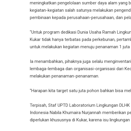
meningkatkan pengelolaan sumber daya alam yang b
kegiatan-kegiatan salah satunya melakukan pengend
pembinaan kepada perusahaan-perusahaan, dan pela
"Untuk program dedikasi Dunia Usaha Ramah Lingkun
Kukar tidak hanya terbatas pada perkebunan, pertamba
untuk melakukan kegiatan menuju penanaman 1 juta 
Ia menambahkan, pihaknya juga selalu menginventarisir
lembaga-lembaga dan organisasi-organisasi dari Kec
melakukan penanaman-penanaman.
"Harapan kita target satu juta pohon bahkan bisa meleb
Terpisah, Staf UPTD Laboratorium Lingkungan DLHK K
Indonesia Nabila Khumaira Nurjannah memberikan p
diperlukan khususnya di Kukar, karena isu lingkungan