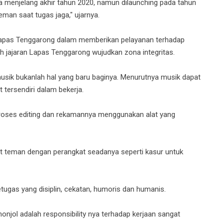
ya menjelang akhir tahun 2020, namun dilaunching pada tahun
-teman saat tugas jaga," ujarnya.
 Lapas Tenggarong dalam memberikan pelayanan terhadap
h jajaran Lapas Tenggarong wujudkan zona integritas.
usik bukanlah hal yang baru baginya. Menurutnya musik dapat
ersendiri dalam bekerja.
 proses editing dan rekamannya menggunakan alat yang
st teman dengan perangkat seadanya seperti kasur untuk
etugas yang disiplin, cekatan, humoris dan humanis.
onjol adalah responsibility nya terhadap kerjaan sangat