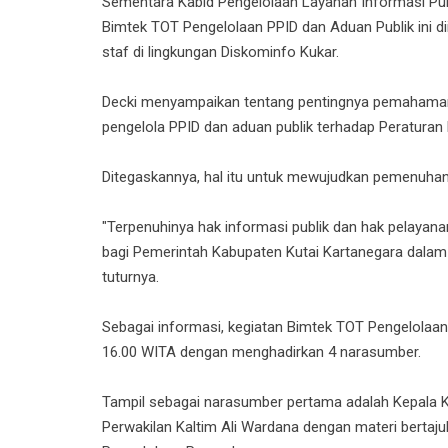
Sementara Kabid Pengelolaan Layanan Informasi Publ
Bimtek TOT Pengelolaan PPID dan Aduan Publik ini diik
staf di lingkungan Diskominfo Kukar.
Decki menyampaikan tentang pentingnya pemahaman 
pengelola PPID dan aduan publik terhadap Peratura
Ditegaskannya, hal itu untuk mewujudkan pemenuhan 
"Terpenuhinya hak informasi publik dan hak pelayana
bagi Pemerintah Kabupaten Kutai Kartanegara dalam
tuturnya.
Sebagai informasi, kegiatan Bimtek TOT Pengelolaan
16.00 WITA dengan menghadirkan 4 narasumber.
Tampil sebagai narasumber pertama adalah Kepala 
Perwakilan Kaltim Ali Wardana dengan materi bertaju