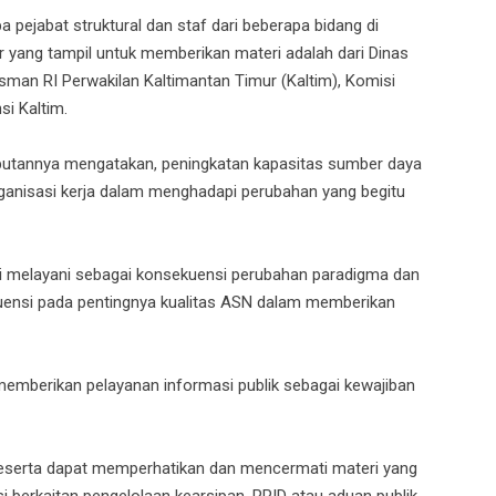
pejabat struktural dan staf dari beberapa bidang di
 yang tampil untuk memberikan materi adalah dari Dinas
man RI Perwakilan Kaltimantan Timur (Kaltim), Komisi
si Kaltim.
utannya mengatakan, peningkatan kapasitas sumber daya
anisasi kerja dalam menghadapi perubahan yang begitu
adi melayani sebagai konsekuensi perubahan paradigma dan
ensi pada pentingnya kualitas ASN dalam memberikan
 memberikan pelayanan informasi publik sebagai kewajiban
eserta dapat memperhatikan dan mencermati materi yang
 berkaitan pengelolaan kearsipan, PPID atau aduan publik.