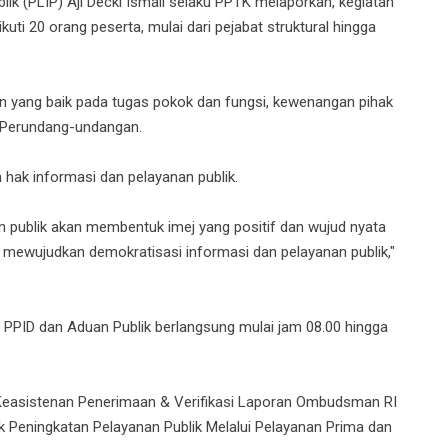
ik (PLIP) Aji Decki Ismail selaku PPTK melaporkan, kegiatan
uti 20 orang peserta, mulai dari pejabat struktural hingga
yang baik pada tugas pokok dan fungsi, kewenangan pihak
n Perundang-undangan.
hak informasi dan pelayanan publik.
n publik akan membentuk imej yang positif dan wujud nyata
 mewujudkan demokratisasi informasi dan pelayanan publik,"
 PPID dan Aduan Publik berlangsung mulai jam 08.00 hingga
Keasistenan Penerimaan & Verifikasi Laporan Ombudsman RI
k Peningkatan Pelayanan Publik Melalui Pelayanan Prima dan