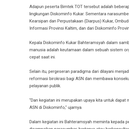
Adapun peserta Bimtek TOT tersebut adalah beberapa 
lingkungan Diskominfo Kukar. Sementara narasumber
Kearsipan dan Perpustakaan (Diarpus) Kukar, Ombuds
Informasi Provinsi Kaltim, dan dari Diskominfo Provin
Kepala Diskominfo Kukar Bahteramsyah dalam samb
manusia adalah keutamaan dalam sebuah sistem org
cepat saat ini.
Selain itu, pergeseran paradigma dari dilayani menj
reformasi birokrasi bagi ASN dan membawa konseku
pelayanan publik.
"Dan kegiatan ini merupakan upaya kita untuk dapat
ASN di Diskominfo," ujarnya.
Dalam kegiatan ini Bahteramsyah meminta kepada p
disampaikan narasumber, bertanya atau berkonsultasi