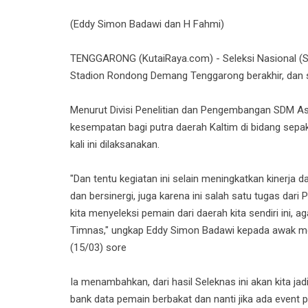
(Eddy Simon Badawi dan H Fahmi)
TENGGARONG (KutaiRaya.com) - Seleksi Nasional (Sel
Stadion Rondong Demang Tenggarong berakhir, dan se
Menurut Divisi Penelitian dan Pengembangan SDM Asp
kesempatan bagi putra daerah Kaltim di bidang sepak
kali ini dilaksanakan.
"Dan tentu kegiatan ini selain meningkatkan kinerja 
dan bersinergi, juga karena ini salah satu tugas dar
kita menyeleksi pemain dari daerah kita sendiri ini, 
Timnas," ungkap Eddy Simon Badawi kepada awak me
(15/03) sore
Ia menambahkan, dari hasil Seleknas ini akan kita ja
bank data pemain berbakat dan nanti jika ada event p