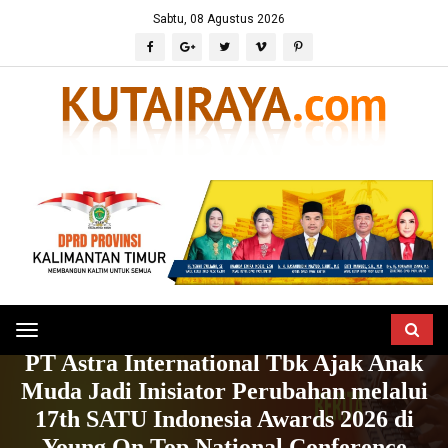
Sabtu, 08 Agustus 2026
Toggle
HOME
BERITA
EKONOMI & BISNIS
PT Astra International Tbk Ajak Anak
navigation
Muda Jadi Inisiator Perubahan melalui
17th SATU Indonesia Awards 2026 di
Young On Top National Conference