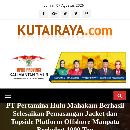
Jum'at, 07 Agustus 2026
Toggle
HOME
BERITA
EKONOMI & BISNIS
PT Pertamina Hulu Mahakam Berhasil
navigation
Selesaikan Pemasangan Jacket dan
Topside Platform Offshore Manpatu
Berbobot 1000 Ton