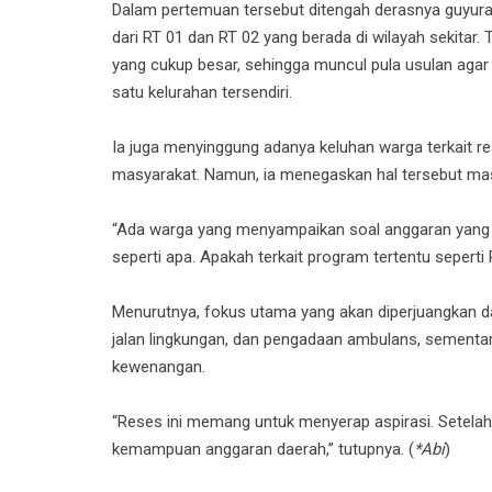
Dalam pertemuan tersebut ditengah derasnya guyuran h
dari RT 01 dan RT 02 yang berada di wilayah sekitar
yang cukup besar, sehingga muncul pula usulan aga
satu kelurahan tersendiri.
Ia juga menyinggung adanya keluhan warga terkait rea
masyarakat. Namun, ia menegaskan hal tersebut masi
“Ada warga yang menyampaikan soal anggaran yang turu
seperti apa. Apakah terkait program tertentu seperti 
Menurutnya, fokus utama yang akan diperjuangkan dar
jalan lingkungan, dan pengadaan ambulans, sementara 
kewenangan.
“Reses ini memang untuk menyerap aspirasi. Setelah 
kemampuan anggaran daerah,” tutupnya. (
*Abi
)