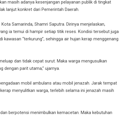
kan masih adanya kesenjangan pelayanan publik di tingkat
k lanjut konkret dari Pemerintah Daerah.
D Kota Samarinda, Shamri Saputra. Dirinya menjelaskan,
g ia temui di hampir setiap titik reses. Kondisi tersebut juga
 di kawasan “terkurung”, sehingga air hujan kerap menggenang
air meluap dan tidak cepat surut. Maka warga mengusulkan
 dengan parit utama,” ujarnya.
 pengadaan mobil ambulans atau mobil jenazah. Jarak tempat
kerap menyulitkan warga, terlebih selama ini jenazah masih
in, dan berpotensi menimbulkan kemacetan. Maka kebutuhan