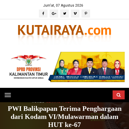
Jum'at, 07 Agustus 2026
Toggle
HOME
BERITA
POLITIK & PERISTIWA
navigation
PWI Balikpapan Terima Penghargaan
dari Kodam VI/Mulawarman dalam
HUT ke-67