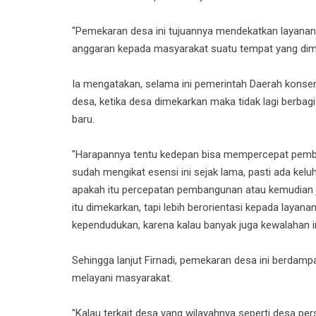
"Pemekaran desa ini tujuannya mendekatkan layanan
anggaran kepada masyarakat suatu tempat yang dimeka
Ia mengatakan, selama ini pemerintah Daerah konse
desa, ketika desa dimekarkan maka tidak lagi berba
baru.
"Harapannya tentu kedepan bisa mempercepat pemba
sudah mengikat esensi ini sejak lama, pasti ada k
apakah itu percepatan pembangunan atau kemudian j
itu dimekarkan, tapi lebih berorientasi kepada laya
kependudukan, karena kalau banyak juga kewalahan ini
Sehingga lanjut Firnadi, pemekaran desa ini berda
melayani masyarakat.
"Kalau terkait desa yang wilayahnya seperti desa p