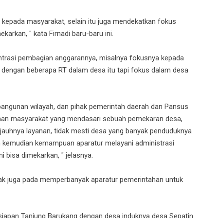
 kepada masyarakat, selain itu juga mendekatkan fokus
rkan, " kata Firnadi baru-baru ini.
ntrasi pembagian anggarannya, misalnya fokusnya kepada
gi dengan beberapa RT dalam desa itu tapi fokus dalam desa
ngunan wilayah, dan pihak pemerintah daerah dan Pansus
eluhan masyarakat yang mendasari sebuah pemekaran desa,
auhnya layanan, tidak mesti desa yang banyak penduduknya
nan kemudian kemampuan aparatur melayani administrasi
 bisa dimekarkan, " jelasnya.
mpak juga pada memperbanyak aparatur pemerintahan untuk
ersiapan Tanjung Barukang dengan desa induknya desa Sepatin