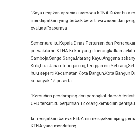
"Saya ucapkan apresiasi,semoga KTNA Kukar bisa m
mendapatkan yang terbaik berarti wawasan dan peng
evaluasi,"paparnya.
Sementara itu,Kepala Dinas Pertanian dan Perten
perwakilamn KTNA Kukar yang diberangkatkan sekitar
Samboja,Sanga Sanga,Marang Kayu,Anggana sebanya
Kulu,Loa Janan,Tenggarong,Tenggarong Sebrang,Se
hulu seperti Kecamatan Kota Bangun,Kota Bangun 
sebanyak 15 peserta.
"Kemudian pendamping dari perangkat daerah terkai
OPD terkait,itu berjumlah 12 orang,kemudian peninjau 
Ia mengatkan bahwa PEDA ini merupakan ajang pema
KTNA yang mendatang.