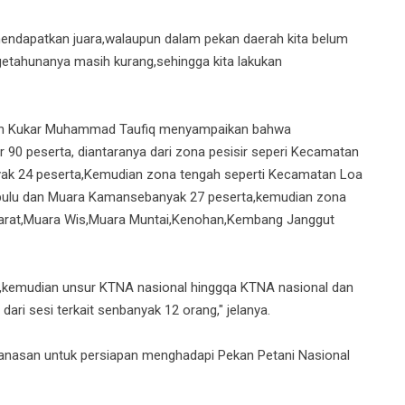
endapatkan juara,walaupun dalam pekan daerah kita belum
etahunanya masih kurang,sehingga kita lakukan
akan Kukar Muhammad Taufiq menyampaikan bahwa
 90 peserta, diantaranya dari zona pesisir seperi Kecamatan
k 24 peserta,Kemudian zona tengah seperti Kecamatan Loa
bulu dan Muara Kamansebanyak 27 peserta,kemudian zona
Darat,Muara Wis,Muara Muntai,Kenohan,Kembang Janggut
t,kemudian unsur KTNA nasional hinggqa KTNA nasional dan
dari sesi terkait senbanyak 12 orang," jelanya.
nasan untuk persiapan menghadapi Pekan Petani Nasional