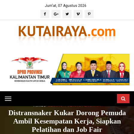
Jum'at, 07 Agustus 2026
Toggle
HOME
BERITA
POLITIK & PERISTIWA
navigation
Distransnaker Kukar Dorong Pemuda
Ambil Kesempatan Kerja, Siapkan
Pelatihan dan Job Fair