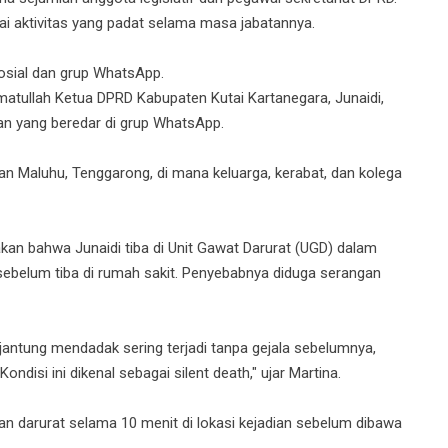
ai aktivitas yang padat selama masa jabatannya.
sosial dan grup WhatsApp.
 rahmatullah Ketua DPRD Kabupaten Kutai Kartanegara, Junaidi,
san yang beredar di grup WhatsApp.
n Maluhu, Tenggarong, di mana keluarga, kerabat, dan kolega
akan bahwa Junaidi tiba di Unit Gawat Darurat (UGD) dalam
 sebelum tiba di rumah sakit. Penyebabnya diduga serangan
jantung mendadak sering terjadi tanpa gejala sebelumnya,
ondisi ini dikenal sebagai silent death," ujar Martina.
n darurat selama 10 menit di lokasi kejadian sebelum dibawa