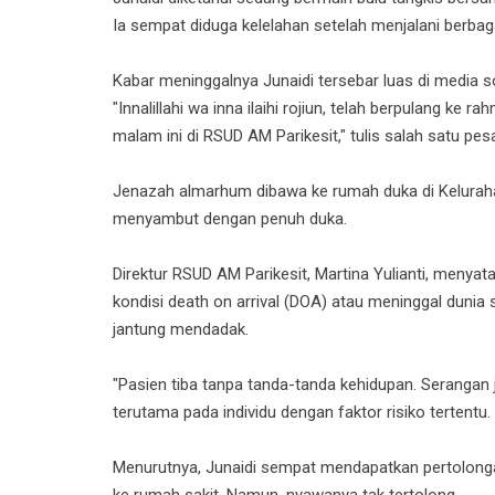
Ia sempat diduga kelelahan setelah menjalani berbag
Kabar meninggalnya Junaidi tersebar luas di media 
"Innalillahi wa inna ilaihi rojiun, telah berpulang ke
malam ini di RSUD AM Parikesit," tulis salah satu pe
Jenazah almarhum dibawa ke rumah duka di Keluraha
menyambut dengan penuh duka.
Direktur RSUD AM Parikesit, Martina Yulianti, menyat
kondisi death on arrival (DOA) atau meninggal dunia
jantung mendadak.
"Pasien tiba tanpa tanda-tanda kehidupan. Serangan 
terutama pada individu dengan faktor risiko tertentu. K
Menurutnya, Junaidi sempat mendapatkan pertolonga
ke rumah sakit. Namun, nyawanya tak tertolong.