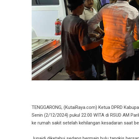
TENGGARONG, (KutaiRaya.com) Ketua DPRD Kabupaten 
Senin (2/12/2024) pukul 22.00 WITA di RSUD AM Par
ke rumah sakit setelah kehilangan kesadaran saat be
Junaidi diketahui sedang bermain bulu tangkis bersa