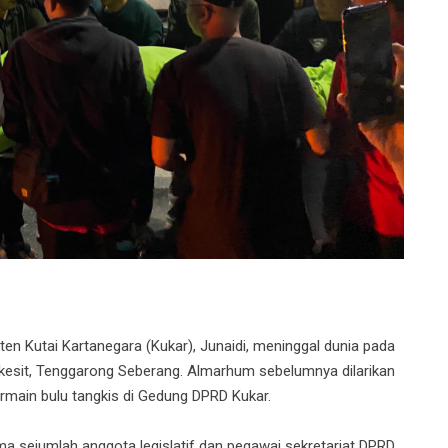
Kutai Kartanegara (Kukar), Junaidi, meninggal dunia pada
ikesit, Tenggarong Seberang. Almarhum sebelumnya dilarikan
rmain bulu tangkis di Gedung DPRD Kukar.
ma sejumlah anggota legislatif dan pegawai sekretariat DPRD.