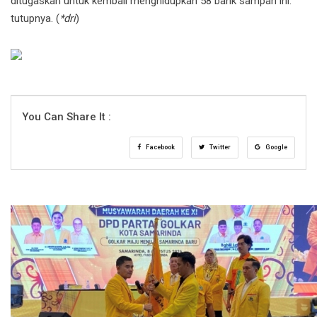
ditugaskan untuk kembali menghidupkan 58 bank sampah ini."
tutupnya. (
*dri
)
You Can Share It :
Facebook
Twitter
Google