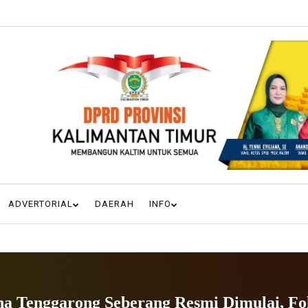
ADVERTORIAL
DAERAH
INFO
a Tenggarong Seberang Resmi Dimulai, F