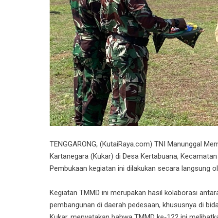
TENGGARONG, (KutaiRaya.com) TNI Manunggal Memb
Kartanegara (Kukar) di Desa Kertabuana, Kecamatan
Pembukaan kegiatan ini dilakukan secara langsung o
Kegiatan TMMD ini merupakan hasil kolaborasi anta
pembangunan di daerah pedesaan, khususnya di bida
Kukar, menyatakan bahwa TMMD ke-122 ini melibatka