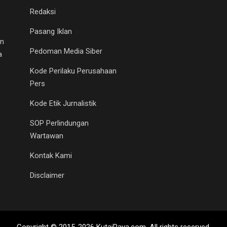
Redaksi
Pasang Iklan
an
Pedoman Media Siber
a
Kode Perilaku Perusahaan
Pers
Kode Etik Jurnalistik
SOP Perlindungan
Wartawan
Kontak Kami
Disclaimer
Copyright © 2015-2026 KutaiRaya.com. All rights reserved.