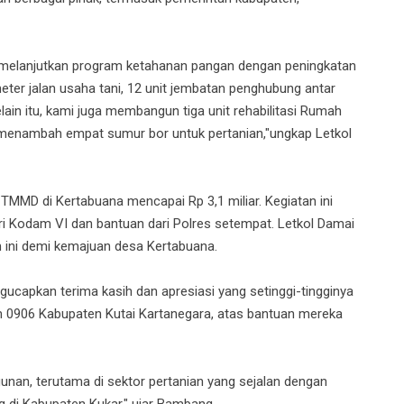
ami melanjutkan program ketahanan pangan dengan peningkatan
eter jalan usaha tani, 12 unit jembatan penghubung antar
ain itu, kami juga membangun tiga unit rehabilitasi Rumah
a menambah empat sumur bor untuk pertanian,"ungkap Letkol
TMMD di Kertabuana mencapai Rp 3,1 miliar. Kegiatan ini
ri Kodam VI dan bantuan dari Polres setempat. Letkol Damai
ini demi kemajuan desa Kertabuana.
capkan terima kasih dan apresiasi yang setinggi-tingginya
m 0906 Kabupaten Kutai Kartanegara, atas bantuan mereka
an, terutama di sektor pertanian yang sejalan dengan
di Kabupaten Kukar," ujar Bambang.