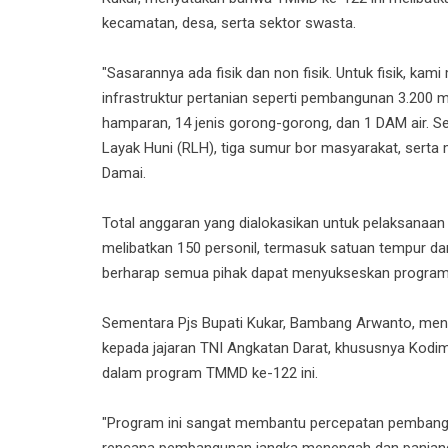
kecamatan, desa, serta sektor swasta.
"Sasarannya ada fisik dan non fisik. Untuk fisik, k
infrastruktur pertanian seperti pembangunan 3.200 m
hamparan, 14 jenis gorong-gorong, dan 1 DAM air. Sel
Layak Huni (RLH), tiga sumur bor masyarakat, sert
Damai.
Total anggaran yang dialokasikan untuk pelaksanaan 
melibatkan 150 personil, termasuk satuan tempur da
berharap semua pihak dapat menyukseskan program 
Sementara Pjs Bupati Kukar, Bambang Arwanto, mengu
kepada jajaran TNI Angkatan Darat, khususnya Kodi
dalam program TMMD ke-122 ini.
"Program ini sangat membantu percepatan pembangun
rencana pembangunan jangka menengah dan panjang 