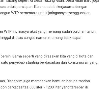
ah Tabang seperti di Desa Tukung Ritan, Desa Ritan Baru juga
roses untuk persiapan. Karena ada bekerjasama dengan
angun WTP sementara untuk jaringannya menggunakan
n WTP ini, masyarakat yang memang sudah puluhan tahun
 tinggal di atas sungai, namun memang tidak dapat
bersih. Sama seperti yang dirasakan kita yang di kota dan
 satu penyebab stunting berdasarkan dari konsumsi air yang.
s, Disperkim juga memberikan bantuan berupa tandon
on berkapasitas 600 liter - 1200 liter yang tersebar di