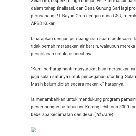
Selain itu, Disperkim juga bangun WTP termasuk daer
dalam tahap finalisasi, dan Desa Gunung Sari lagi p
perusahaan PT Bayan Grup dengan dana CSR, memb
APBD Kukar.
Diharapkan dengan pembangunan spam pedesaan da
tidak pernah merasakan air bersih, walaupun mereka
pengolahan untuk air bersihnya.
"Kami berharap nanti masyarakat bisa merasakan air 
juga salah satunya untuk pencegahan stunting. Salah
Masih belum diolah secara mekanik." harapnya.
Ia menambahkan untuk mendukung program pamsima
penampungan air tahun ini. Kurang lebih ada 3000 tand
beberapa kecamatan dan desa. (
*dri/adv
)