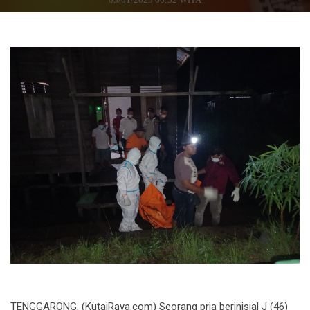
TENGGARONG, (KutaiRaya.com) Seorang pria berinisial J (46)